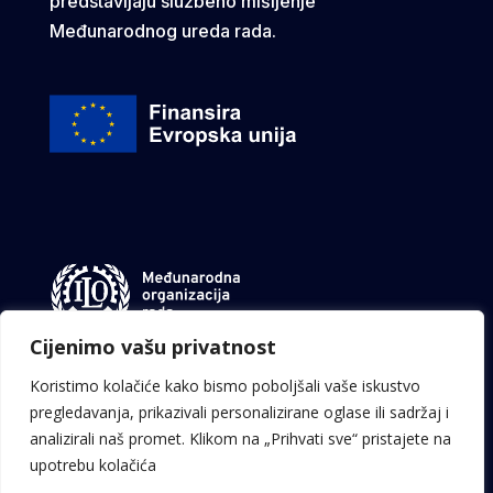
predstavljaju službeno mišljenje
Međunarodnog ureda rada.
Cijenimo vašu privatnost
Koristimo kolačiće kako bismo poboljšali vaše iskustvo
pregledavanja, prikazivali personalizirane oglase ili sadržaj i
EU © 2024. Sva prava pridržana.
analizirali naš promet. Klikom na „Prihvati sve“ pristajete na
upotrebu kolačića