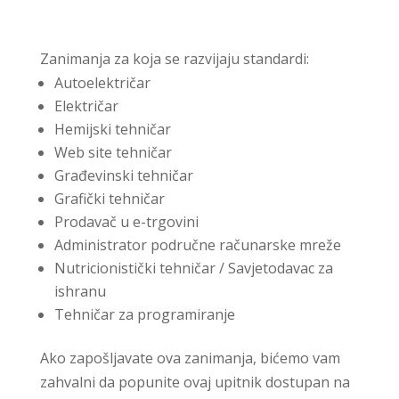
Zanimanja za koja se razvijaju standardi:
Autoelektričar
Električar
Hemijski tehničar
Web site tehničar
Građevinski tehničar
Grafički tehničar
Prodavač u e-trgovini
Administrator područne računarske mreže
Nutricionistički tehničar / Savjetodavac za
ishranu
Tehničar za programiranje
Ako zapošljavate ova zanimanja, bićemo vam
zahvalni da popunite ovaj upitnik dostupan na