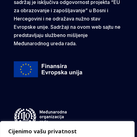
sadržaj je isključiva odgovornost projekta “EU
za obrazovanje i zapošljavanje” u Bosni i
Hercegovini i ne odražava nužno stav
Evropske unije. Sadržaji na ovom web sajtu ne
predstavljaju službeno mišljenje
Međunarodnog ureda rada.
Cijenimo vašu privatnost