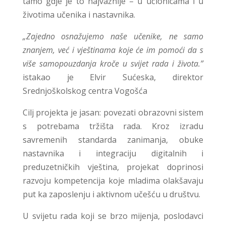
tamo gdje je to najvažnije – u učionicama i u
životima učenika i nastavnika.
„Zajedno osnažujemo naše učenike, ne samo
znanjem, već i vještinama koje će im pomoći da s
više samopouzdanja kroče u svijet rada i života.”
istakao je Elvir Sućeska, direktor
Srednjoškolskog centra Vogošća
Cilj projekta je jasan: povezati obrazovni sistem
s potrebama tržišta rada. Kroz izradu
savremenih standarda zanimanja, obuke
nastavnika i integraciju digitalnih i
preduzetničkih vještina, projekat doprinosi
razvoju kompetencija koje mladima olakšavaju
put ka zaposlenju i aktivnom učešću u društvu.
U svijetu rada koji se brzo mijenja, poslodavci