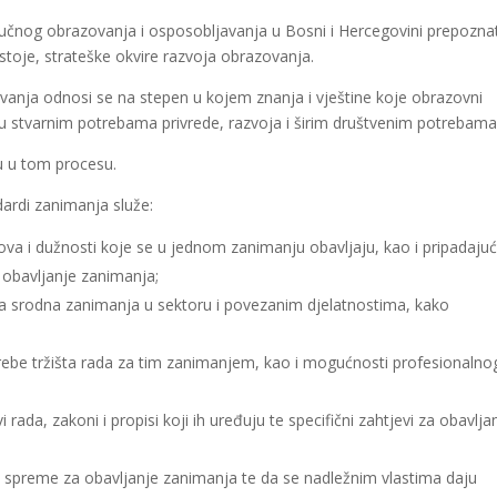
tručnog obrazovanja i osposobljavanja u Bosni i Hercegovini prepozna
postoje, strateške okvire razvoja obrazovanja.
vanja odnosi se na stepen u kojem znanja i vještine koje obrazovni
ju stvarnim potrebama privrede, razvoja i širim društvenim potrebama
u u tom procesu.
ardi zanimanja služe:
lova i dužnosti koje se u jednom zanimanju obavljaju, kao i pripadajuć
a obavljanje zanimanja;
a srodna zanimanja u sektoru i povezanim djelatnostima, kako
otrebe tržišta rada za tim zanimanjem, kao i mogućnosti profesionalno
 rada, zakoni i propisi koji ih uređuju te specifični zahtjevi za obavlja
učne spreme za obavljanje zanimanja te da se nadležnim vlastima daju