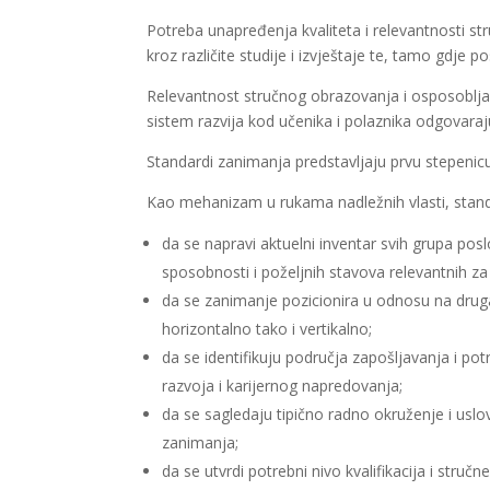
Potreba unapređenja kvaliteta i relevantnosti s
kroz različite studije i izvještaje te, tamo gdje 
Relevantnost stručnog obrazovanja i osposoblja
sistem razvija kod učenika i polaznika odgovara
Standardi zanimanja predstavljaju prvu stepenic
Kao mehanizam u rukama nadležnih vlasti, stand
da se napravi aktuelni inventar svih grupa pos
sposobnosti i poželjnih stavova relevantnih z
da se zanimanje pozicionira u odnosu na drug
horizontalno tako i vertikalno;
da se identifikuju područja zapošljavanja i p
razvoja i karijernog napredovanja;
da se sagledaju tipično radno okruženje i uslovi
zanimanja;
da se utvrdi potrebni nivo kvalifikacija i str