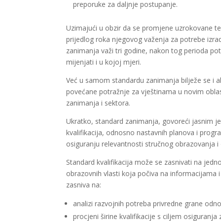
preporuke za daljnje postupanje.
Uzimajući u obzir da se promjene uzrokovane te
prijedlog roka njegovog važenja za potrebe izrad
zanimanja važi tri godine, nakon tog perioda potreb
mijenjati i u kojoj mjeri.
Već u samom standardu zanimanja bilježe se i ak
povećane potražnje za vještinama u novim oblast
zanimanja i sektora.
Ukratko, standard zanimanja, govoreći jasnim je
kvalifikacija, odnosno nastavnih planova i progr
osiguranju relevantnosti stručnog obrazovanja i 
Standard kvalifikacija može se zasnivati na jedn
obrazovnih vlasti koja počiva na informacijama i
zasniva na:
analizi razvojnih potreba privredne grane odn
procjeni širine kvalifikacije s ciljem osiguranja