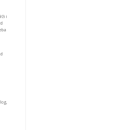
ži i
rd
reba
od
log,