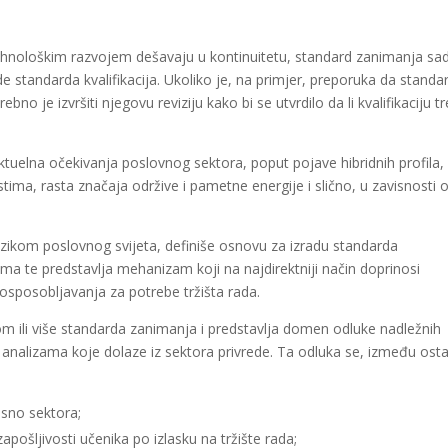
hnološkim razvojem dešavaju u kontinuitetu, standard zanimanja sadr
e standarda kvalifikacija. Ukoliko je, na primjer, preporuka da standa
no je izvršiti njegovu reviziju kako bi se utvrdilo da li kvalifikaciju t
tuelna očekivanja poslovnog sektora, poput pojave hibridnih profila,
ima, rasta značaja održive i pametne energije i slično, u zavisnosti 
zikom poslovnog svijeta, definiše osnovu za izradu standarda
ama te predstavlja mehanizam koji na najdirektniji način doprinosi
osposobljavanja za potrebe tržišta rada.
om ili više standarda zanimanja i predstavlja domen odluke nadležnih
 analizama koje dolaze iz sektora privrede. Ta odluka se, između osta
osno sektora;
 zapošljivosti učenika po izlasku na tržište rada;