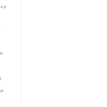
ta je
.
ih
g
nje