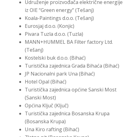
Udruženje proizvođača električne energije
iz OIE “Green energy” (Tešanj)
Koala-Paintings d.o.o. (Tešanj)
Eurosjaj d.o.o. (Konjic)
Pivara Tuzla d.o.o. (Tuzla)
MANN+HUMMEL BA Filter factory Ltd.
(Tešanj)
Kostelski buk d.o.o. (Bihać)
Turistička zajednica Grada Bihaća (Bihać)
JP Nacionalni park Una (Bihać)
Hotel Opal (Bihać)
Turistička zajednica općine Sanski Most
(Sanski Most)
Općina Ključ (Ključ)
Turistička zajednica Bosanska Krupa
(Bosanska Krupa)
Una Kiro rafting (Bihać)