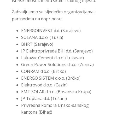
istinski most između škole i radnog mjesta.
Zahvaljujemo se sljedećim organizacijama i
partnerima na doprinosu:
ENERGOINVEST d.d. (Sarajevo)
SOLANA d.o.o. (Tuzla)
BHRT (Sarajevo)
JP Elektroprivreda BiH d.d. (Sarajevo)
Lukavac Cement d.o.o. (Lukavac)
Green Power Solutions d.o.o. (Zenica)
CONRAM d.o.o. (Brčko)
ENERGO SISTEM d.o.o. (Brčko)
Elektrovod d.o.o. (Cazin)
EMT SOLAR d.o.o. (Bosanska Krupa)
JP Toplana d.d. (Tešanj)
Privredna komora Unsko-sanskog
kantona (Bihać)